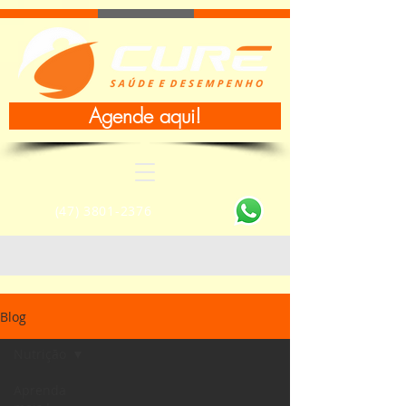
Agende aqui!
(47) 3801-2376
Blog
Nutrição
Aprenda