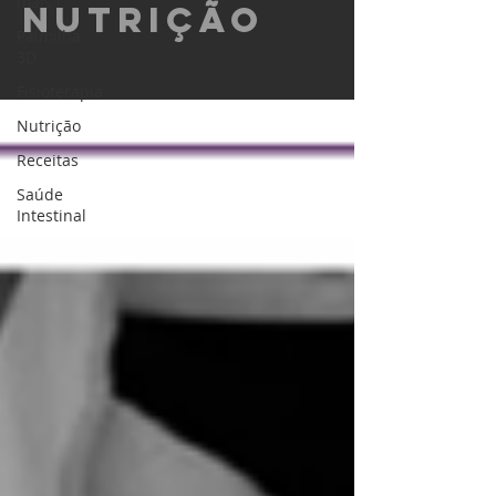
mais !
Nutrição
Palmilha
3D
Fisioterapia
Nutrição
Receitas
Saúde
Intestinal