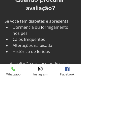
avaliação?
Se você tem diabetes e apresenta:
Dormência ou formigamento 
nos pés
Calos frequentes
Alterações na pisada
Histórico de feridas
A avaliação precoce pode evitar 
complicações graves.
Whatsapp
Instagram
Facebook
	O pé diabético exige uma 
abordagem multidisciplinar, mas a 
fisioterapia e a análise biomecânica 
têm papel fundamental na 
prevenção.
	Palmilhas personalizadas não 