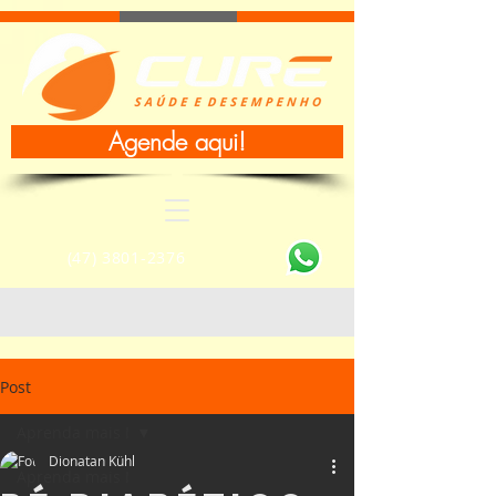
Agende aqui!
(47) 3801-2376
Post
Aprenda mais !
Dionatan Kühl
Aprenda mais !