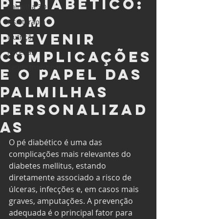
Pé diabético:
Palmilha 3D
como
Fisioterapia
prevenir
Nutrição
Receitas
complicações
Saúde Intestinal
e o papel das
palmilhas
personalizad
as
O pé diabético é uma das 
complicações mais relevantes do 
diabetes mellitus, estando 
diretamente associado a risco de 
úlceras, infecções e, em casos mais 
graves, amputações. A prevenção 
adequada é o principal fator para 