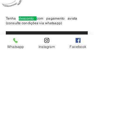
Tenha
desconto
com pagamento avista
(consulte condições via whatsapp)
Whatsapp
Instagram
Facebook
Davi Pereira
Chine ortopédico ficou ótimo
parabéns pelo seu trabalho que
Deus abençoe, um abraço