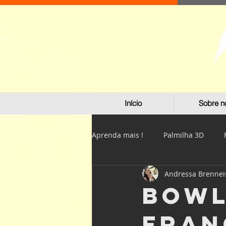
Início
Sobre n
Aprenda mais !
Palmilha 3D
Andressa Brennei
Bowl
Fran