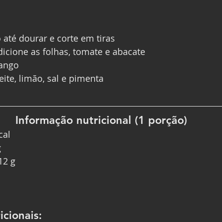
 até dourar e corte em tiras
icione as folhas, tomate e abacate
rango
eite, limão, sal e pimenta
Informação nutricional (1 porção)
cal
g
12 g
cionais: