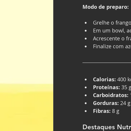
Modo de preparo: 
Grelhe o frango
Em um bowl, ad
Acrescente o f
Finalize com az
Calorias:
 400 k
Proteínas:
 35 
Carboidratos:
 
Gorduras:
 24 g
Fibras:
 8 g
Destaques Nutri