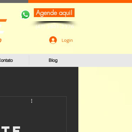
Agende aqui!
(47) 3801-2376
Login
ontato
Blog
ate