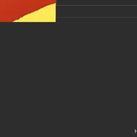
Granola
Caseira Diet
H