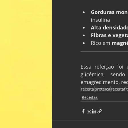
Gorduras mono
insulina
Alta densidad
Fibras e veget
Rico em 
magnés
Essa refeição foi
glicêmica, send
emagrecimento, rec
receita
proteica
receitafit
Receitas