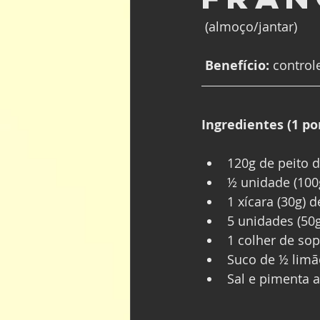
 (almoço/jantar)
 Benefício:
 control
Ingredientes (1 po
120g de peito 
½ unidade (100
1 xícara (30g) d
5 unidades (50g
1 colher de sop
Suco de ½ limã
Sal e pimenta a