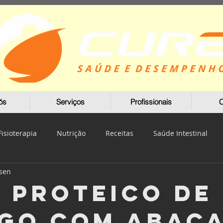
ós
Serviços
Profissionais
C
Fisioterapia
Nutrição
Receitas
Saúde Intestinal
sen
 Proteico de
go com Abac