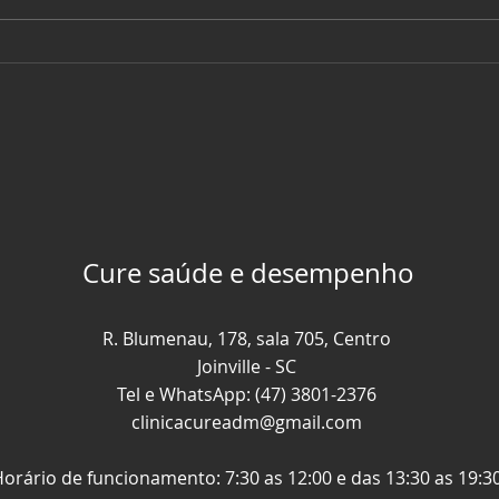
Torta de
Co
Frango com
Pa
Aveia
Am
Cure saúde e desempenho
R. Blumenau, 178, sala 705, Centro
Joinville - SC
Tel e WhatsApp: (47) 3801-2376
clinicacureadm@gmail.com
orário de funcionamento: 7:30 as 12:00 e das 13:30 as 19:3