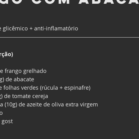
e glicêmico + anti-inflamatório
rção)
de frango grelhado
g) de abacate
e folhas verdes (rúcula + espinafre)
) de tomate cereja
a (10g) de azeite de oliva extra virgem
o
 gost