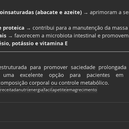
insaturadas (abacate e azeite)
 → aprimoram a sen
e proteica
 → contribui para a manutenção da massa
ais
 → favorecem a microbiota intestinal e promovem
io, potássio e vitamina E
 estruturada para promover saciedade prolongada e
o uma excelente opção para pacientes em es
omposição corporal ou controle metabólico.
receitadanutri
energia
facil
apetite
emagrecimento