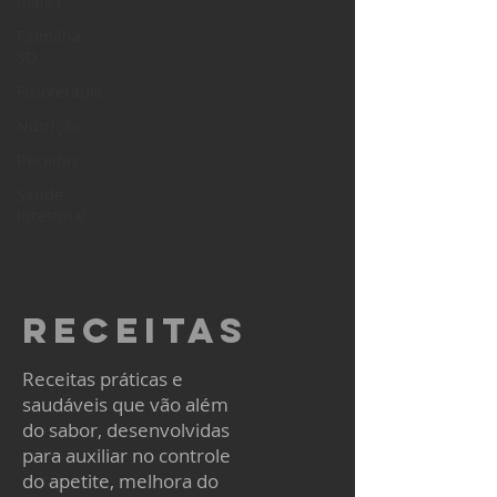
mais !
Palmilha
3D
Fisioterapia
Nutrição
Receitas
Saúde
Intestinal
Receitas
Receitas práticas e
saudáveis que vão além
do sabor, desenvolvidas
para auxiliar no controle
do apetite, melhora do