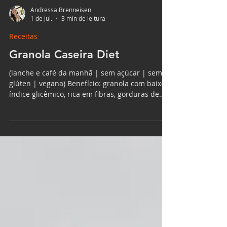
Andressa Brenneisen
1 de jul.
3 min de leitura
Receitas
Granola Caseira Diet
(lanche e café da manhã | sem açúcar | sem
glúten | vegana) Benefício: granola com baixo
índice glicêmico, rica em fibras, gorduras de
qualidade e proteína vegetal — ideal para
controle de peso, saúde intestinal e energia
sustentada sem picos de insulina. Por que
fazer granola em casa? A grande maioria das
granolas industrializadas contém açúcar
refinado como segundo ou terceiro ingrediente
na lista — muitas vezes disfarçado como
xarope de glicose, maltodextrina ou mel concen