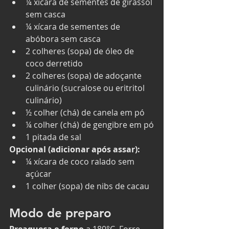
¼ xícara de sementes de girassol 
sem casca
¼ xícara de sementes de 
abóbora sem casca
2 colheres (sopa) de óleo de 
coco derretido
2 colheres (sopa) de adoçante 
culinário (sucralose ou eritritol 
culinário)
½ colher (chá) de canela em pó
¼ colher (chá) de gengibre em pó
1 pitada de sal
Opcional (adicionar após assar):
¼ xícara de coco ralado sem 
açúcar
1 colher (sopa) de nibs de cacau
Modo de preparo
Preaqueça o forno
 a 180°C. Forre 