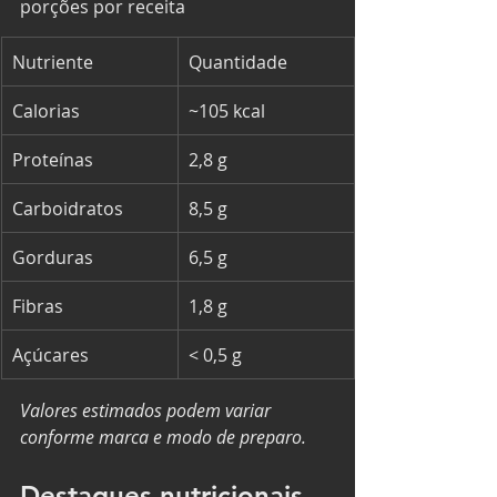
porções por receita
Nutriente
Quantidade
Calorias
~105 kcal
Proteínas
2,8 g
Carboidratos
8,5 g
Gorduras
6,5 g
Fibras
1,8 g
Açúcares
< 0,5 g
Valores estimados podem variar 
conforme marca e modo de preparo.
Destaques nutricionais