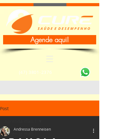
Agende aqui!
(47) 3801-2376
Post
Aprenda mais !
Andressa Brenneisen
Aprenda mais !