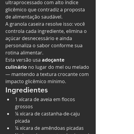
ultraprocessado com alto índice 
glicêmico que contradiz a proposta 
de alimentação saudável.
A granola caseira resolve isso: você 
controla cada ingrediente, elimina o 
açúcar desnecessário e ainda 
personaliza o sabor conforme sua 
rotina alimentar.
Esta versão usa 
adoçante 
culinário
 no lugar do mel ou melado 
— mantendo a textura crocante com 
impacto glicêmico mínimo.
Ingredientes
1 xícara de aveia em flocos 
grossos
¼ xícara de castanha-de-caju 
picada
¼ xícara de amêndoas picadas