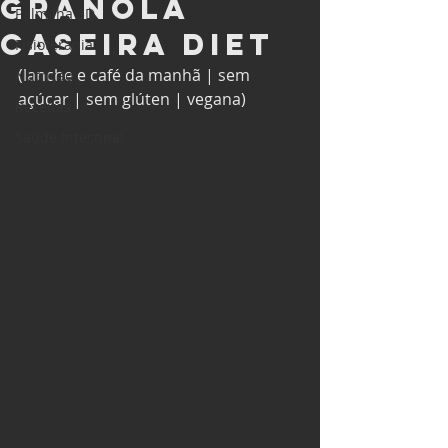
Granola
Palmilha 3D
Caseira Diet
Fisioterapia
(lanche e café da manhã | sem 
Nutrição
açúcar | sem glúten | vegana)
Receitas
Saúde Intestinal